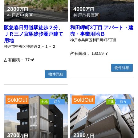
2880
4000
万円
万円
神戸市中央区
神戸市兵庫区
阪急春日野道駅徒歩２分、
和田岬町3丁目 アパート・建
ＪＲ三ノ宮駅徒歩圏戸建て
売・事業用地 B
用地
神戸市兵庫区和田岬町3丁目
神戸市中央区神若通２－１－２
占有面積
： 180.59m²
占有面積
： 77m²
物件詳細
物件詳細
SoldOut
SoldOut
土地
買う
戸建
買う
3700
2380
万円
万円