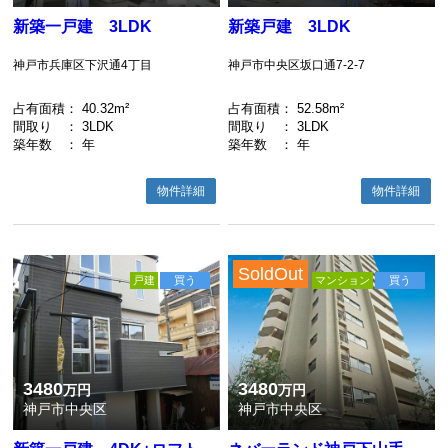
新築一戸建 3LDK
新築戸建 3LDK
神戸市兵庫区下沢通4丁目
神戸市中央区坂口通7-2-7
占有面積
： 40.32m²
占有面積
： 52.58m²
間取り
： 3LDK
間取り
： 3LDK
築年数
： 年
築年数
： 年
物件詳細
物件詳細
SoldOut
戸建
買う
マンション
買う
3480
3480
万円
万円
神戸市中央区
神戸市中央区