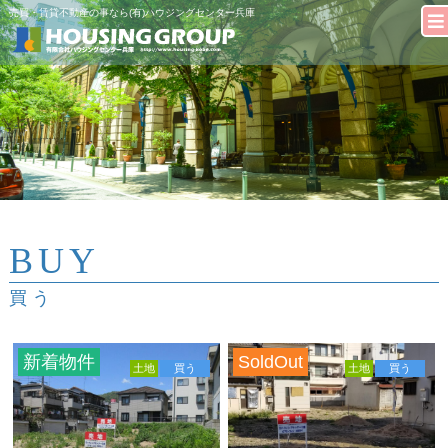
売買・賃貸不動産の事なら(有)ハウジングセンター兵庫
BUY
買う
新着物件
SoldOut
土地
買う
土地
買う