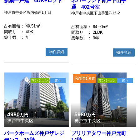
新築一戸建 4DK+ロフト
ネバーランド神戸下山手
通 402号室
神戸市中央区熊内橋通1丁目
神戸市中央区下山手通7-15-2
占有面積
： 49.51m²
占有面積
： 64.90m²
間取り
： 4DK
間取り
： 2LDK
築年数
： 年
築年数
： 9年
物件詳細
物件詳細
SoldOut
マンション
買う
マンション
買う
4980
5980
万円
万円
神戸市中央区
神戸市中央区
パークホームズ神戸ザレジ
ブリリアタワー神戸元町
デンス 18階
14階