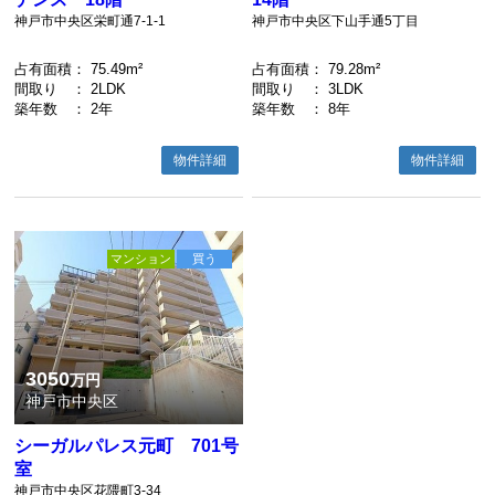
神戸市中央区栄町通7-1-1
神戸市中央区下山手通5丁目
占有面積
： 75.49m²
占有面積
： 79.28m²
間取り
： 2LDK
間取り
： 3LDK
築年数
： 2年
築年数
： 8年
物件詳細
物件詳細
マンション
買う
3050
万円
神戸市中央区
シーガルパレス元町 701号
室
神戸市中央区花隈町3-34