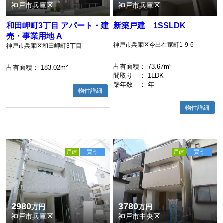
神戸市兵庫区
神戸市兵庫区
和田岬町3丁目 アパート・建
新築戸建 1SSLDK
売・事業用地 A
神戸市兵庫区今出在家町1-9-6
神戸市兵庫区和田岬町3丁目
占有面積
： 73.67m²
占有面積
： 183.02m²
間取り
： 1LDK
築年数
： 年
物件詳細
物件詳細
戸建
買う
戸建
買う
2980
3780
万円
万円
神戸市兵庫区
神戸市中央区