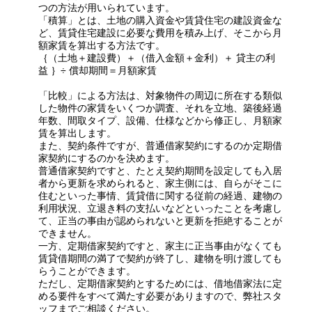
つの方法が用いられています。
「積算」とは、土地の購入資金や賃貸住宅の建設資金な
ど、賃貸住宅建設に必要な費用を積み上げ、そこから月
額家賃を算出する方法です。
｛（土地＋建設費）＋（借入金額＋金利）＋ 貸主の利
益 ｝÷ 償却期間＝月額家賃
「比較」による方法は、対象物件の周辺に所在する類似
した物件の家賃をいくつか調査、それを立地、築後経過
年数、間取タイプ、設備、仕様などから修正し、月額家
賃を算出します。
また、契約条件ですが、普通借家契約にするのか定期借
家契約にするのかを決めます。
普通借家契約ですと、たとえ契約期間を設定しても入居
者から更新を求められると、家主側には、自らがそこに
住むといった事情、賃貸借に関する従前の経過、建物の
利用状況、立退き料の支払いなどといったことを考慮し
て、正当の事由が認められないと更新を拒絶することが
できません。
一方、定期借家契約ですと、家主に正当事由がなくても
賃貸借期間の満了で契約が終了し、建物を明け渡しても
らうことができます。
ただし、定期借家契約とするためには、借地借家法に定
める要件をすべて満たす必要がありますので、弊社スタ
ッフまでご相談ください。