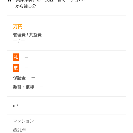
から徒歩分
万円
管理費 / 共益費
ー / ー
礼
ー
敷
ー
保証金
ー
敷引・償却
ー
m²
マンション
築21年