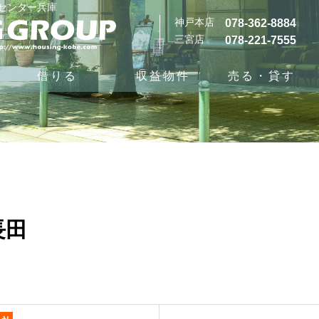
グセンター兵庫
神戸本店
078-362-8884
三宮店
078-221-7555
借りる
収益物件
売る・貸す
長田