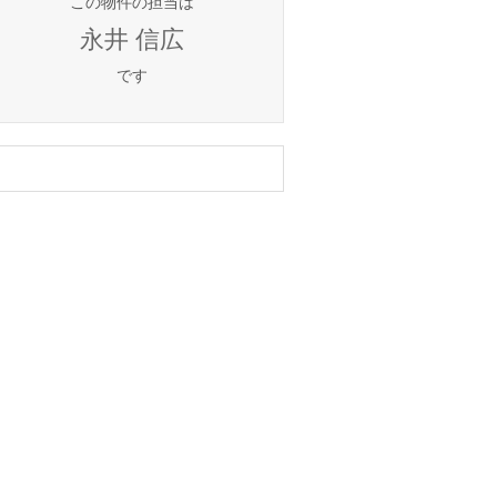
この物件の担当は
永井 信広
です