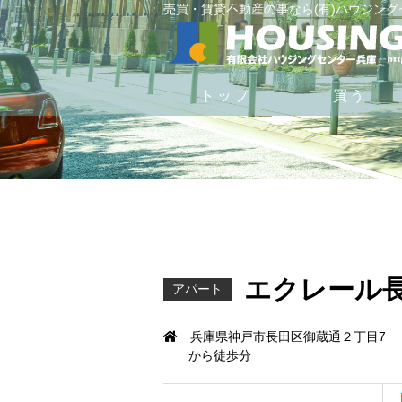
売買・賃貸不動産の事なら(有)ハウジン
トップ
買う
エクレール
アパート
兵庫県神戸市長田区御蔵通２丁目7
から徒歩分