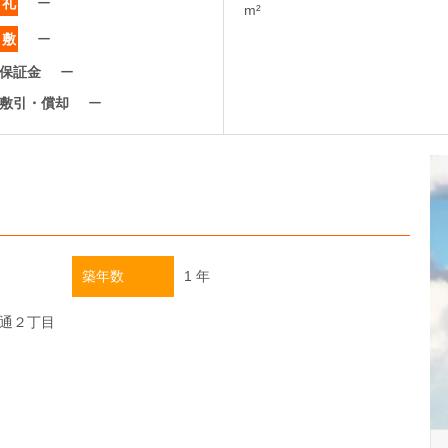
礼
ー
m²
敷
ー
保証金
ー
敷引・償却
ー
築年数
1 年
通２丁目