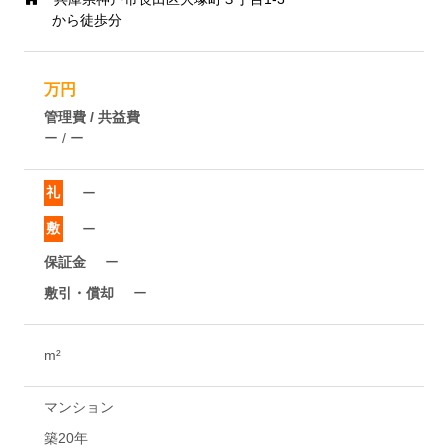
から徒歩分
万円
管理費 / 共益費
ー / ー
礼
ー
敷
ー
保証金
ー
敷引・償却
ー
m²
マンション
築20年