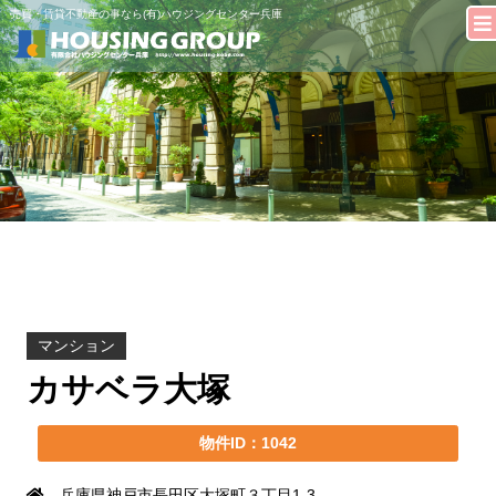
売買・賃貸不動産の事なら(有)ハウジングセンター兵庫
マンション
カサベラ大塚
物件ID：1042
兵庫県神戸市長田区大塚町３丁目1-3