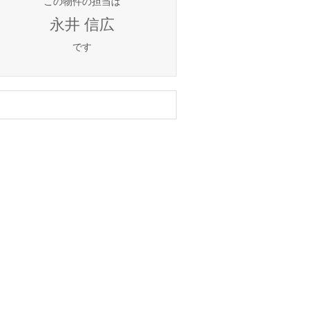
この物件の担当は
永井 信広
です