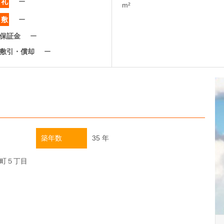
礼
ー
m²
敷
ー
保証金
ー
敷引・償却
ー
築年数
35 年
町５丁目