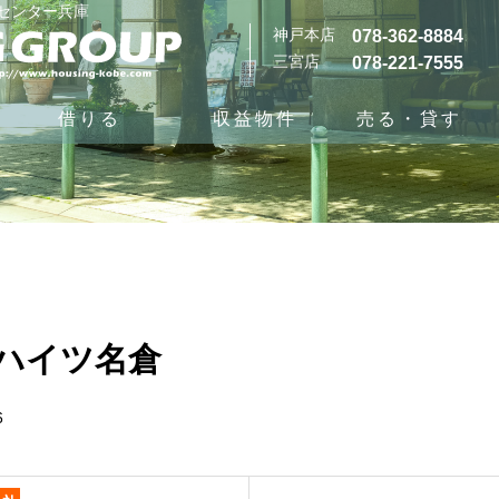
グセンター兵庫
神戸本店
078-362-8884
三宮店
078-221-7555
借りる
収益物件
売る・貸す
ハイツ名倉
6