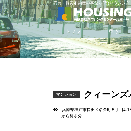
売買・賃貸不動産の事なら(有)ハウジン
トップ
買う
クィーンズ
マンション
兵庫県神戸市長田区名倉町５丁目4-1
から徒歩分