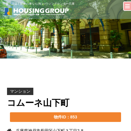
売買・賃貸不動産の事なら(有)ハウジングセンター兵庫
マンション
コムーネ山下町
物件ID：853
兵庫県神戸市長田区山下町３丁目2-8