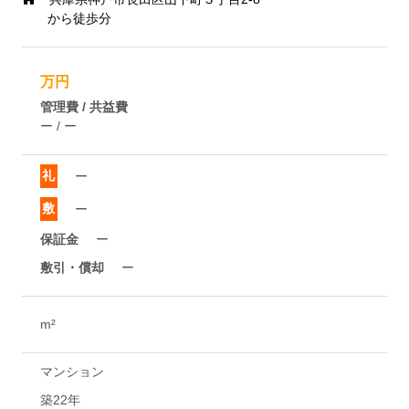
から徒歩分
万円
管理費 / 共益費
ー / ー
礼
ー
敷
ー
保証金
ー
敷引・償却
ー
m²
マンション
築22年