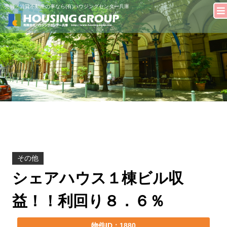
売買・賃貸不動産の事なら(有)ハウジングセンター兵庫
その他
シェアハウス１棟ビル収
益！！利回り８．６％
物件ID：1880