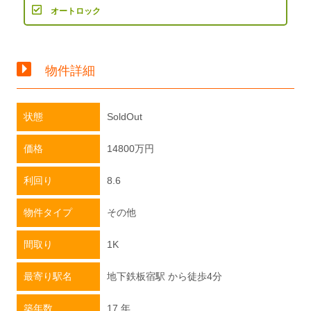
オートロック
物件詳細
状態
SoldOut
価格
14800
万円
利回り
8.6
物件タイプ
その他
間取り
1K
最寄り駅名
地下鉄板宿駅 から徒歩4分
築年数
17 年