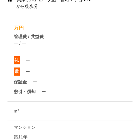
から徒歩分
万円
管理費 / 共益費
ー / ー
礼
ー
敷
ー
保証金
ー
敷引・償却
ー
m²
マンション
築11年