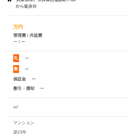
から徒歩分
万円
管理費 / 共益費
ー / ー
礼
ー
敷
ー
保証金
ー
敷引・償却
ー
m²
マンション
築23年