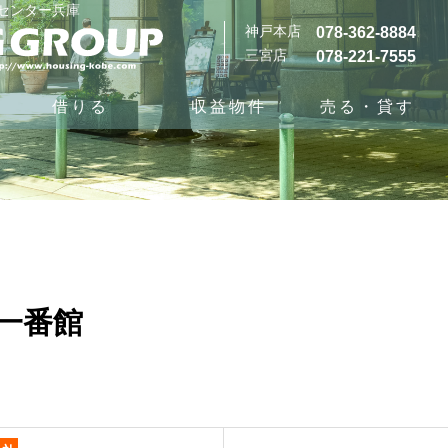
グセンター兵庫
神戸本店
078-362-8884
三宮店
078-221-7555
借りる
収益物件
売る・貸す
一番館