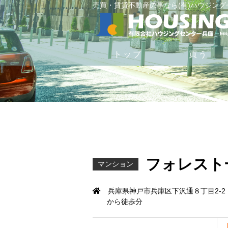
売買・賃貸不動産の事なら(有)ハウジン
トップ
買う
フォレスト
マンション
兵庫県神戸市兵庫区下沢通８丁目2-2
から徒歩分