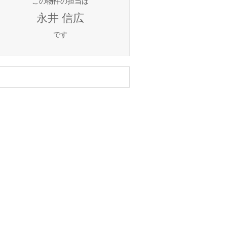
この物件の担当は
永井 信広
です