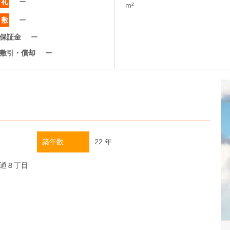
礼
ー
m²
敷
ー
保証金
ー
敷引・償却
ー
築年数
22 年
通８丁目