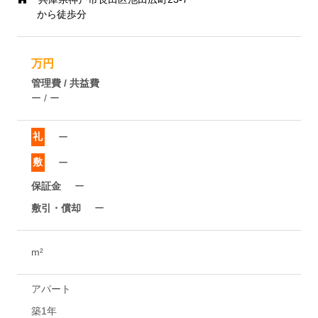
から徒歩分
万円
管理費 / 共益費
ー / ー
礼
ー
敷
ー
保証金
ー
敷引・償却
ー
m²
アパート
築1年