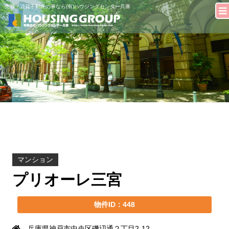
売買・賃貸不動産の事なら(有)ハウジングセンター兵庫
マンション
プリオーレ三宮
物件ID：448
兵庫県神戸市中央区磯辺通２丁目2-12