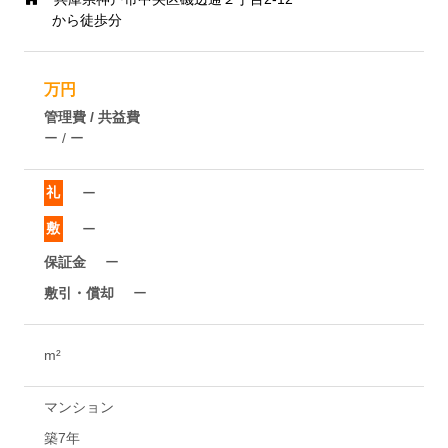
から徒歩分
万円
管理費 / 共益費
ー / ー
礼
ー
敷
ー
保証金
ー
敷引・償却
ー
m²
マンション
築7年