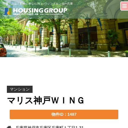
売買・賃貸不動産の事なら(有)ハウジングセンター兵庫
マンション
マリス神戸ＷＩＮＧ
物件ID：1487
兵庫県神戸市兵庫区兵庫町１丁目1-31