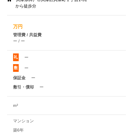
から徒歩分
万円
管理費 / 共益費
ー / ー
礼
ー
敷
ー
保証金
ー
敷引・償却
ー
m²
マンション
築6年