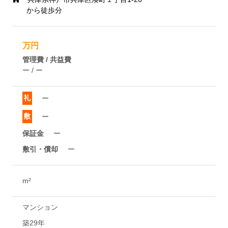
から徒歩分
万円
管理費 / 共益費
ー / ー
礼
ー
敷
ー
保証金
ー
敷引・償却
ー
m²
マンション
築29年