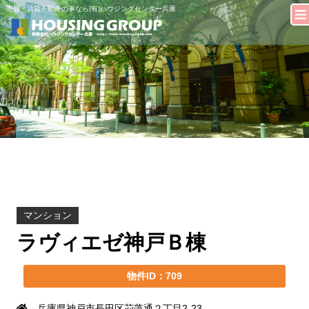
売買・賃貸不動産の事なら(有)ハウジングセンター兵庫
マンション
ラヴィエゼ神戸Ｂ棟
物件ID：709
兵庫県神戸市長田区苅藻通２丁目2-23