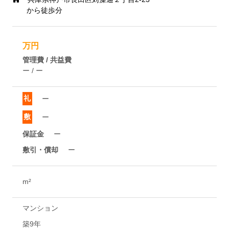
から徒歩分
万円
管理費 / 共益費
ー / ー
礼
ー
敷
ー
保証金
ー
敷引・償却
ー
m²
マンション
築9年