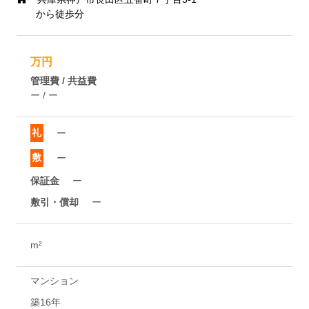
から徒歩分
万円
管理費 / 共益費
ー / ー
礼
ー
敷
ー
保証金
ー
敷引・償却
ー
m²
マンション
築16年