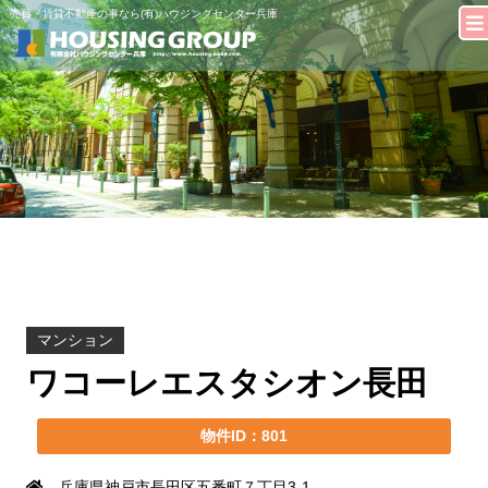
売買・賃貸不動産の事なら(有)ハウジングセンター兵庫
マンション
ワコーレエスタシオン長田
物件ID：801
兵庫県神戸市長田区五番町７丁目3-1