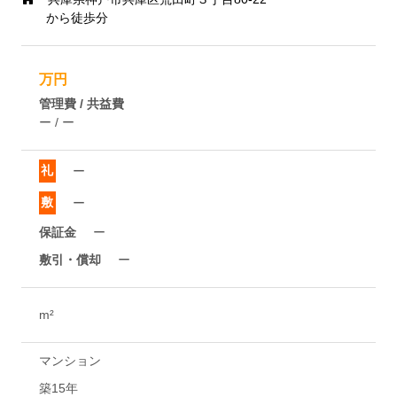
から徒歩分
万円
管理費 / 共益費
ー / ー
礼
ー
敷
ー
保証金
ー
敷引・償却
ー
m²
マンション
築15年