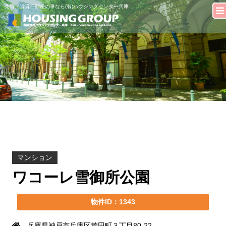
売買・賃貸不動産の事なら(有)ハウジングセンター兵庫
マンション
ワコーレ雪御所公園
物件ID：1343
兵庫県神戸市兵庫区荒田町３丁目80-22