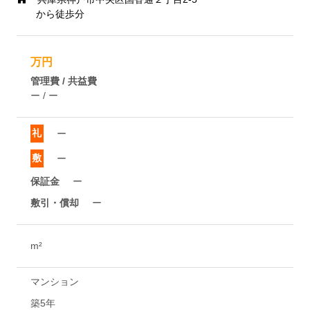
から徒歩分
万円
管理費 / 共益費
ー / ー
礼
ー
敷
ー
保証金
ー
敷引・償却
ー
m²
マンション
築5年