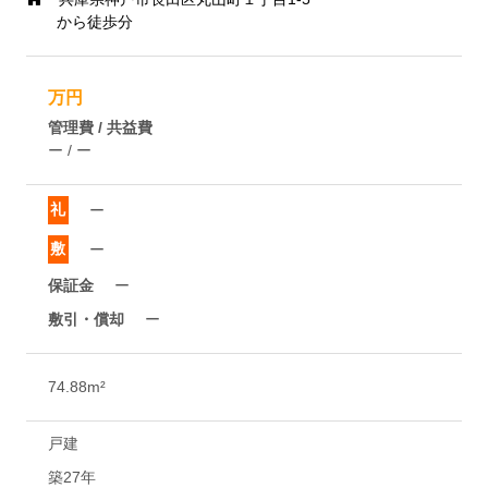
から徒歩分
万円
管理費 / 共益費
ー / ー
礼
ー
敷
ー
保証金
ー
敷引・償却
ー
74.88m²
戸建
築27年