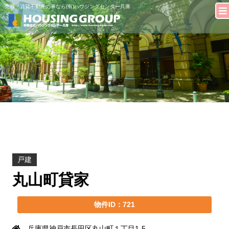
売買・賃貸不動産の事なら(有)ハウジングセンター兵庫
戸建
丸山町貸家
物件ID：721
兵庫県神戸市長田区丸山町１丁目1-5