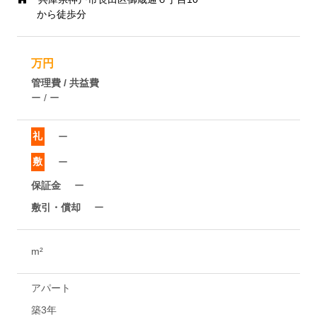
から徒歩分
万円
管理費 / 共益費
ー / ー
礼
ー
敷
ー
保証金
ー
敷引・償却
ー
m²
アパート
築3年