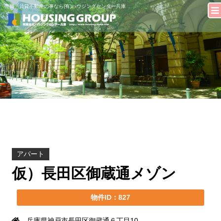
売買・賃貸不動産の事なら(有)ハウジングセンター兵庫
アパート
仮）長田区御蔵通メゾン
物件ID：827
兵庫県神戸市長田区御蔵通６丁目10