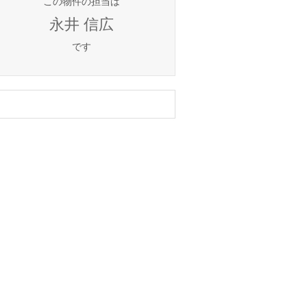
この物件の担当は
永井 信広
です