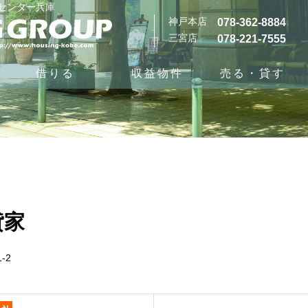
グセンター兵庫
神戸本店
078-362-8884
三宮店
078-221-7555
借りる
収益物件
売る・貸す
貸家
-2