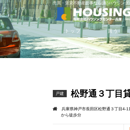
売買・賃貸不動産の事なら(有)ハウジン
トップ
買う
松野通３丁目
戸建
兵庫県神戸市長田区松野通３丁目4-11
から徒歩分