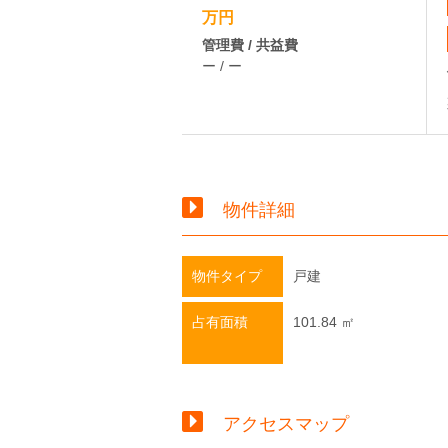
万円
管理費 / 共益費
ー / ー
物件詳細
物件タイプ
戸建
占有面積
101.84 ㎡
アクセスマップ