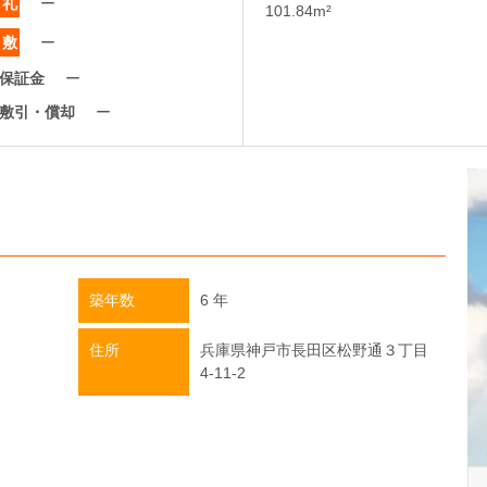
礼
ー
101.84m²
敷
ー
保証金
ー
敷引・償却
ー
築年数
6 年
住所
兵庫県神戸市長田区松野通３丁目
4-11-2