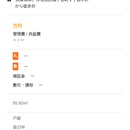
から徒歩分
万円
管理費 / 共益費
ー / ー
礼
ー
敷
ー
保証金
ー
敷引・償却
ー
55.92m²
戸建
築23年