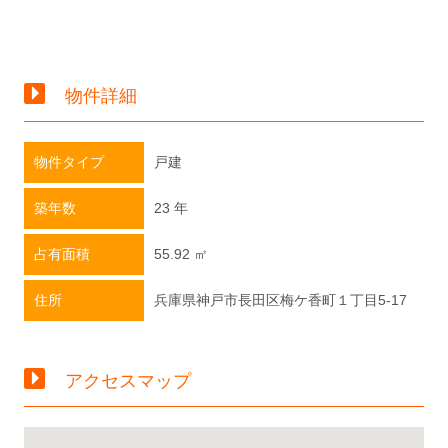
物件詳細
物件タイプ
戸建
築年数
23 年
占有面積
55.92 ㎡
住所
兵庫県神戸市長田区梅ケ香町１丁目5-17
アクセスマップ