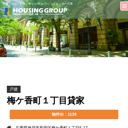
売買・賃貸不動産の事なら(有)ハウジングセンター兵庫
戸建
梅ケ香町１丁目貸家
物件ID：1139
兵庫県神戸市長田区梅ケ香町１丁目5-17