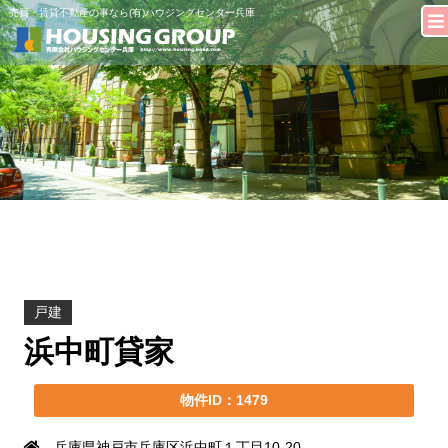
売買・賃貸不動産の事なら(有)ハウジングセンター兵庫
戸建
浜中町貸家
物件ID：1479
兵庫県神戸市兵庫区浜中町１丁目10-20