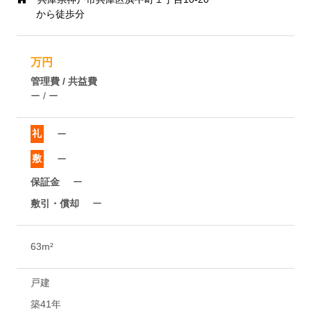
から徒歩分
万円
管理費 / 共益費
ー / ー
礼
ー
敷
ー
保証金
ー
敷引・償却
ー
63m²
戸建
築41年