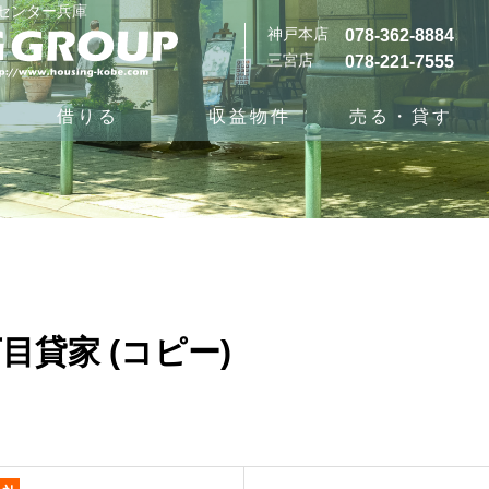
グセンター兵庫
神戸本店
078-362-8884
三宮店
078-221-7555
借りる
収益物件
売る・貸す
目貸家 (コピー)