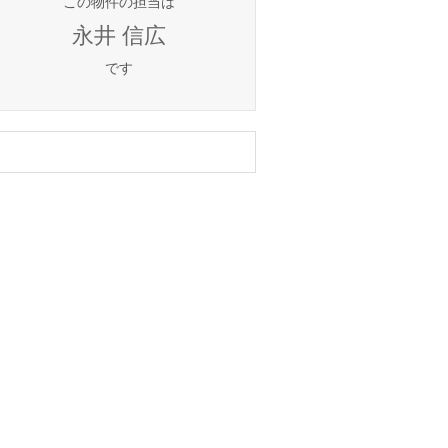
この物件の担当は
永井 信広
です