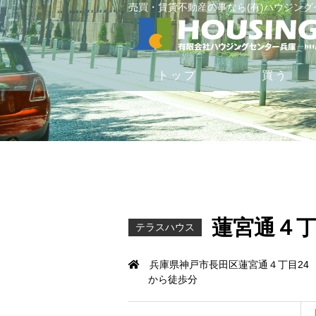
売買・賃貸不動産の事なら(有)ハウジン
トップ
買う
蓮宮通４丁
テラスハウス
兵庫県神戸市長田区蓮宮通４丁目24
から徒歩分