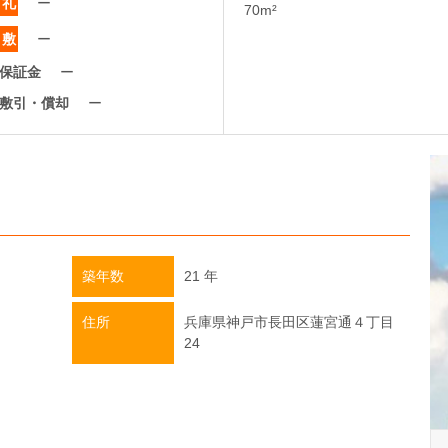
礼
ー
70m²
敷
ー
保証金
ー
敷引・償却
ー
築年数
21 年
住所
兵庫県神戸市長田区蓮宮通４丁目
24