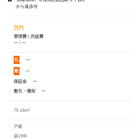
から徒歩分
万円
管理費 / 共益費
ー / ー
礼
ー
敷
ー
保証金
ー
敷引・償却
ー
75.14m²
戸建
築19年