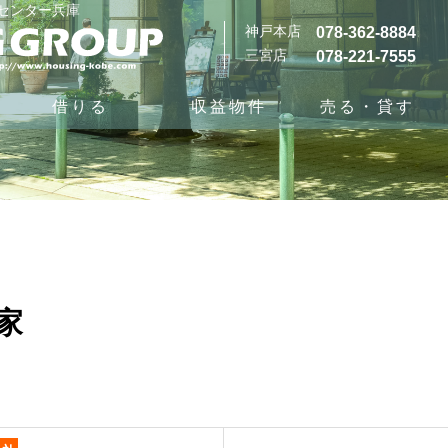
グセンター兵庫
神戸本店
078-362-8884
三宮店
078-221-7555
借りる
収益物件
売る・貸す
家