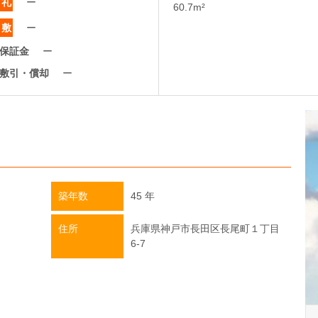
礼
ー
60.7m²
敷
ー
保証金
ー
敷引・償却
ー
築年数
45 年
住所
兵庫県神戸市長田区長尾町１丁目
6-7