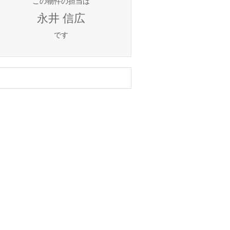
この物件の担当は
永井 信広
です