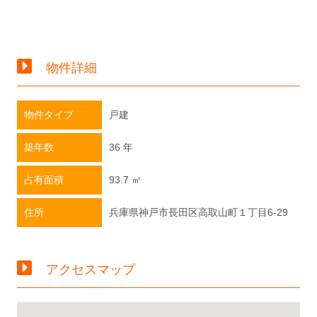
物件詳細
物件タイプ
戸建
築年数
36 年
占有面積
93.7 ㎡
住所
兵庫県神戸市長田区高取山町１丁目6-29
アクセスマップ