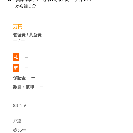
から徒歩分
万円
管理費 / 共益費
ー / ー
礼
ー
敷
ー
保証金
ー
敷引・償却
ー
93.7m²
戸建
築36年