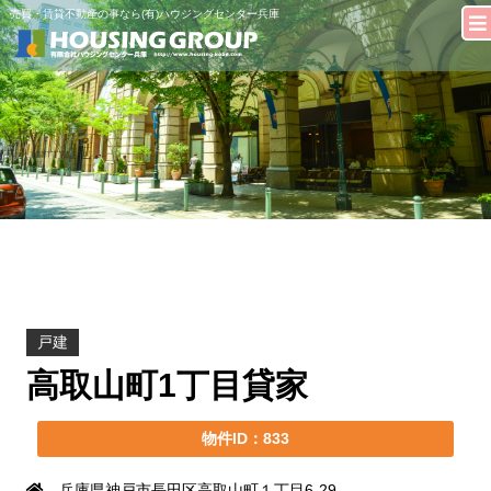
売買・賃貸不動産の事なら(有)ハウジングセンター兵庫
戸建
高取山町1丁目貸家
物件ID：833
兵庫県神戸市長田区高取山町１丁目6-29