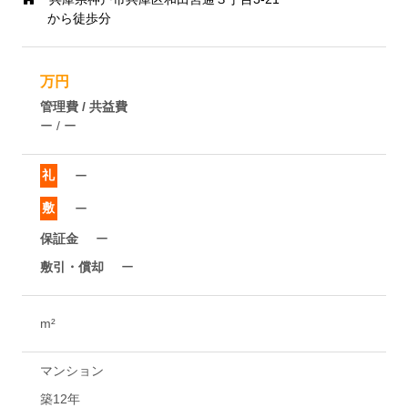
から徒歩分
万円
管理費 / 共益費
ー / ー
礼
ー
敷
ー
保証金
ー
敷引・償却
ー
m²
マンション
築12年