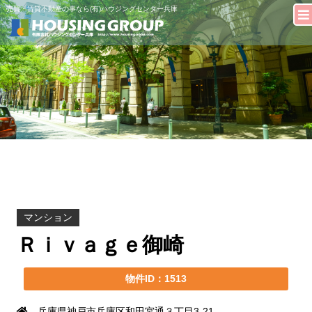
売買・賃貸不動産の事なら(有)ハウジングセンター兵庫
マンション
Ｒｉｖａｇｅ御崎
物件ID：1513
兵庫県神戸市兵庫区和田宮通３丁目3-21