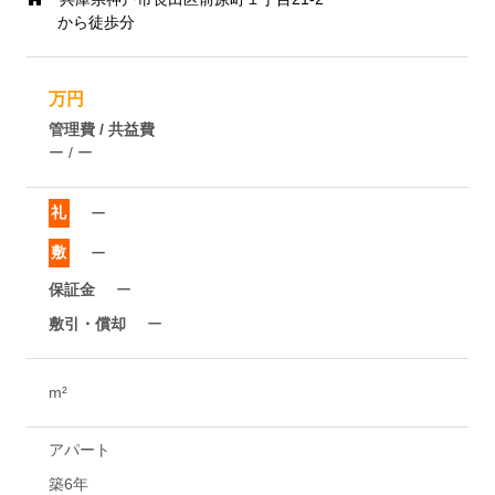
から徒歩分
万円
管理費 / 共益費
ー / ー
礼
ー
敷
ー
保証金
ー
敷引・償却
ー
m²
アパート
築6年