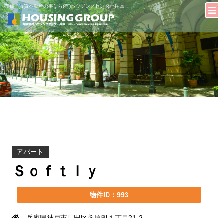
売買・賃貸不動産の事なら(有)ハウジングセンター兵庫
アパート
Ｓｏｆｔｌｙ
物件ID：993
兵庫県神戸市長田区前原町１丁目21-2