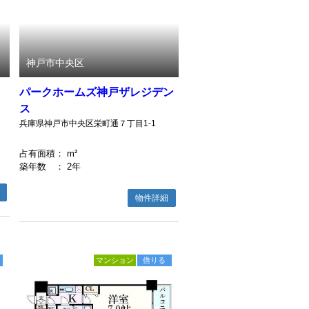
神戸市中央区
パークホームズ神戸ザレジデン
ス
兵庫県神戸市中央区栄町通７丁目1-1
占有面積
： m²
築年数
： 2年
物件詳細
マンション
借りる