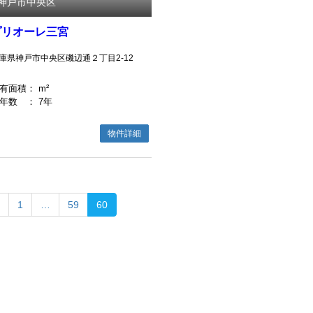
神戸市中央区
プリオーレ三宮
庫県神戸市中央区磯辺通２丁目2-12
有面積
： m²
年数
： 7年
物件詳細
1
…
59
60