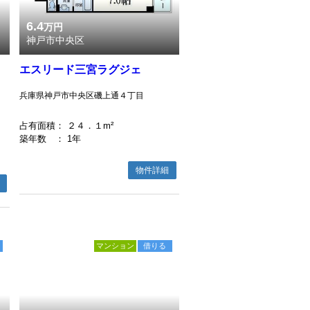
6.4
万円
神戸市中央区
エスリード三宮ラグジェ
兵庫県神戸市中央区磯上通４丁目
占有面積
： ２４．１m²
築年数
： 1年
物件詳細
マンション
借りる