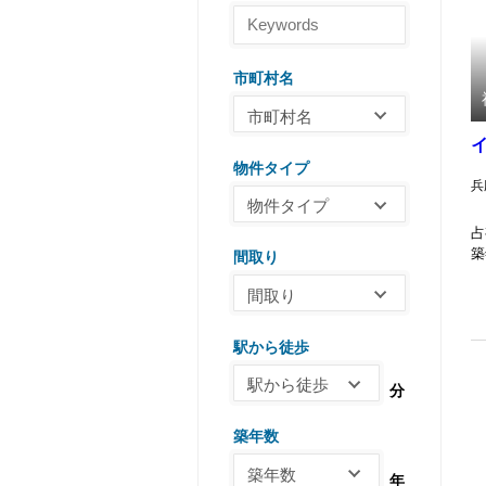
市町村名
市町村名
市町村名
物件タイプ
神戸市中央区
兵
物件タイプ
神戸市兵庫区
物件タイプ
占
神戸市長田区
築
間取り
マンション
神戸市灘区
間取り
アパート
神戸市東灘区
間取り
戸建
神戸市垂水区
駅から徒歩
ワンルーム
テラスハウス
神戸市須磨区
駅から徒歩
1K
駐車場
分
神戸市西区
駅から徒歩
1DK
土地
神戸市北区
築年数
1-5
1LDK
店舗
築年数
5-10
2K
年
事務所