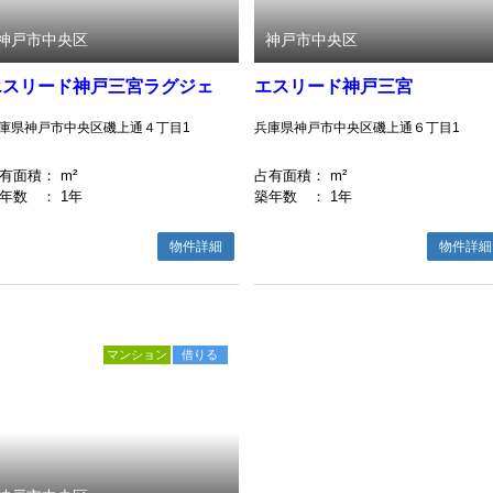
神戸市中央区
神戸市中央区
エスリード神戸三宮ラグジェ
エスリード神戸三宮
庫県神戸市中央区磯上通４丁目1
兵庫県神戸市中央区磯上通６丁目1
有面積
： m²
占有面積
： m²
年数
： 1年
築年数
： 1年
物件詳細
物件詳細
マンション
借りる