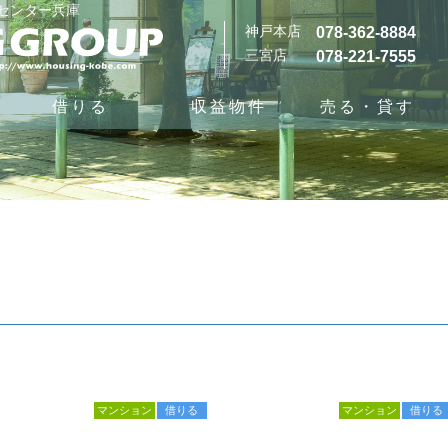
グセンター兵庫
神戸本店
078-362-8884
三宮店
078-221-7555
借りる
収益物件
売る・貸す
マンション
借りる
マンション
借りる