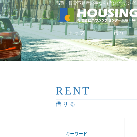
売買・賃貸不動産の事なら(有)ハウジン
トップ
買う
RENT
借りる
キーワード