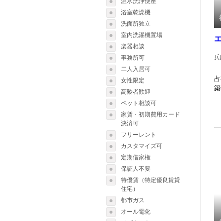
温水洗浄便座
1000-
浴室乾燥機
洗面所独立
室内洗濯機置場
楽器相談
兵
事務所可
二人入居可
占
女性限定
築
高齢者歓迎
ペット相談可
家賃・初期費用カード
決済可
フリーレント
カスタマイズ可
定期借家権
保証人不要
特優賃（特定優良賃貸
住宅）
都市ガス
オール電化