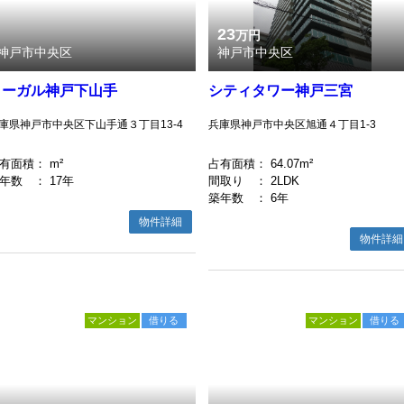
23
万円
神戸市中央区
神戸市中央区
リーガル神戸下山手
シティタワー神戸三宮
庫県神戸市中央区下山手通３丁目13-4
兵庫県神戸市中央区旭通４丁目1-3
有面積
： m²
占有面積
： 64.07m²
年数
： 17年
間取り
： 2LDK
築年数
： 6年
物件詳細
物件詳細
マンション
借りる
マンション
借りる