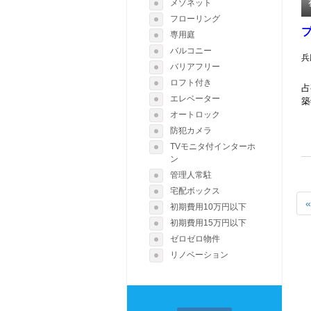
メゾネット
フローリング
専用庭
バルコニー
兵
バリアフリー
ロフト付き
占
エレベーター
築
オートロック
防犯カメラ
TVモニタ付インターホ
ン
管理人常駐
宅配ボックス
«
初期費用10万円以下
初期費用15万円以下
ゼロゼロ物件
リノベーション