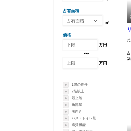
築年数
15-20
2DK
倉庫・工場
占有面積
1-3
2LDK
その他
占有面積
3-5
㎡
3K
占有面積
5-10
3DK
価格
10-20
10-20
3LDK
兵
万円
20-30
20-30
4K
占
〜
30-40
30-
4DK
築
40-50
万円
4LDK
50-60
5DK
60-70
5LDK
1階の物件
70-80
6DK
2階以上
80-90
最上階
6LDK
90-100
角部屋
南向き
100-200
バス・トイレ別
200-500
追焚機能
500-1000