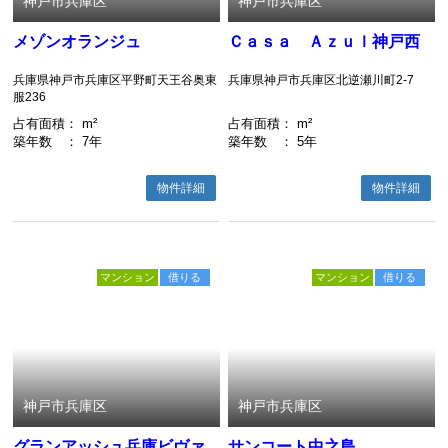
神戸市兵庫区
神戸市兵庫区
メゾンオランジュ
Ｃａｓａ Ａｚｕｌ神戸西
兵庫県神戸市兵庫区平野町天王谷奥東
兵庫県神戸市兵庫区北逆瀬川町2-7
服236
占有面積
： m²
占有面積
： m²
築年数
： 7年
築年数
： 5年
物件詳細
物件詳細
マンション
借りる
マンション
借りる
神戸市兵庫区
神戸市兵庫区
グランアッシュ兵庫ビヴァ
サンコート中之島