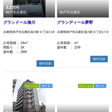
3.2
万円
神戸市兵庫区
神戸市兵庫区
グランドール湊川
グランディール夢野
兵庫県神戸市兵庫区湊川町６丁目3-19
兵庫県神戸市兵庫区湊川町８丁目17-9
占有面積
： 24m²
占有面積
： m²
間取り
： 1K
築年数
： 22年
築年数
： 29年
物件詳細
物件詳細
マンション
借りる
マンション
借りる