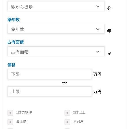
駅から徒歩
分
築年数
築年数
年
占有面積
占有面積
㎡
価格
万円
〜
万円
1階の物件
2階以上
最上階
角部屋