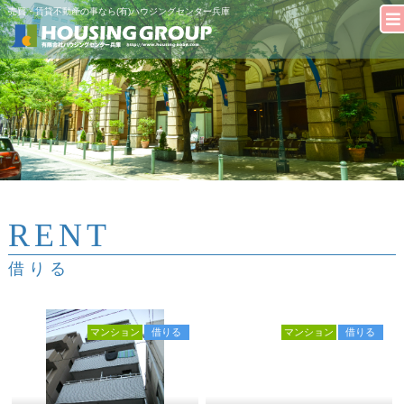
売買・賃貸不動産の事なら(有)ハウジングセンター兵庫
RENT
借りる
マンション
借りる
マンション
借りる