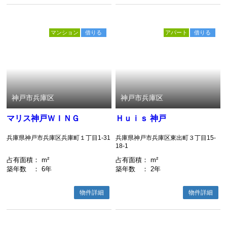
マンション
借りる
アパート
借りる
神戸市兵庫区
神戸市兵庫区
マリス神戸ＷＩＮＧ
Ｈｕｉｓ 神戸
兵庫県神戸市兵庫区兵庫町１丁目1-31
兵庫県神戸市兵庫区東出町３丁目15-
18-1
占有面積
： m²
占有面積
： m²
築年数
： 6年
築年数
： 2年
物件詳細
物件詳細