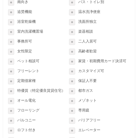
南向き
バス・トイレ別
追焚機能
温水洗浄便座
浴室乾燥機
洗面所独立
室内洗濯機置場
楽器相談
事務所可
二人入居可
女性限定
高齢者歓迎
ペット相談可
家賃・初期費用カード決済可
フリーレント
カスタマイズ可
定期借家権
保証人不要
特優賃（特定優良賃貸住宅）
都市ガス
オール電化
メゾネット
フローリング
専用庭
バルコニー
バリアフリー
ロフト付き
エレベーター