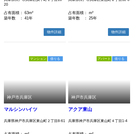
20
占有面積
： 63m²
占有面積
： m²
築年数
： 41年
築年数
： 25年
物件詳細
物件詳細
マンション
借りる
アパート
借りる
神戸市兵庫区
神戸市兵庫区
マルシンハイツ
アクア東山
兵庫県神戸市兵庫区東山町２丁目8-61
兵庫県神戸市兵庫区東山町４丁目1-4
占有面積
： m²
占有面積
： m²