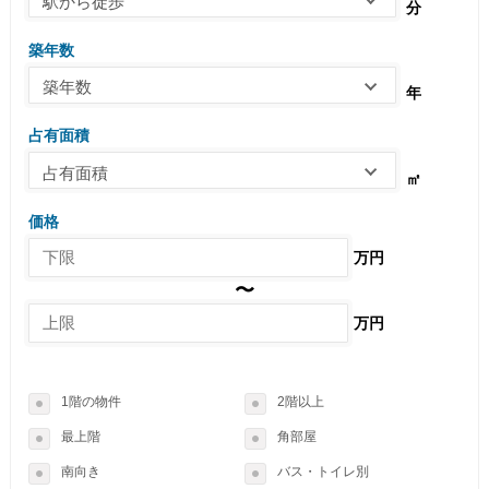
駅から徒歩
分
築年数
築年数
年
占有面積
占有面積
㎡
価格
万円
〜
万円
1階の物件
2階以上
最上階
角部屋
南向き
バス・トイレ別