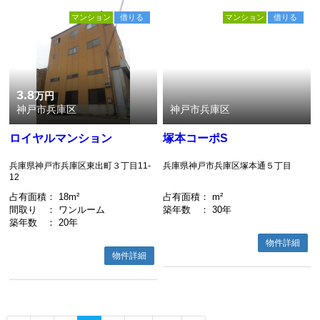
マンション
借りる
マンション
借りる
3.8
万円
神戸市兵庫区
神戸市兵庫区
ロイヤルマンション
塚本コーポS
兵庫県神戸市兵庫区東出町３丁目11-
兵庫県神戸市兵庫区塚本通５丁目
12
占有面積
： 18m²
占有面積
： m²
間取り
： ワンルーム
築年数
： 30年
築年数
： 20年
物件詳細
物件詳細