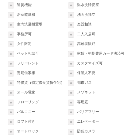
追焚機能
温水洗浄便座
浴室乾燥機
洗面所独立
室内洗濯機置場
楽器相談
事務所可
二人入居可
女性限定
高齢者歓迎
ペット相談可
家賃・初期費用カード決済可
フリーレント
カスタマイズ可
定期借家権
保証人不要
特優賃（特定優良賃貸住宅）
都市ガス
オール電化
メゾネット
フローリング
専用庭
バルコニー
バリアフリー
ロフト付き
エレベーター
オートロック
防犯カメラ