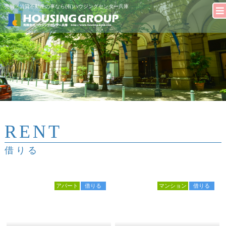
売買・賃貸不動産の事なら(有)ハウジングセンター兵庫
RENT
借りる
アパート
借りる
マンション
借りる