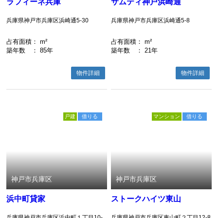
ラフィーネ兵庫
サムティ神戸浜崎通
兵庫県神戸市兵庫区浜崎通5-30
兵庫県神戸市兵庫区浜崎通5-8
占有面積
： m²
占有面積
： m²
築年数
： 85年
築年数
： 21年
物件詳細
物件詳細
戸建
借りる
マンション
借りる
神戸市兵庫区
神戸市兵庫区
浜中町貸家
ストークハイツ東山
兵庫県神戸市兵庫区浜中町１丁目10-
兵庫県神戸市兵庫区東山町２丁目12-8